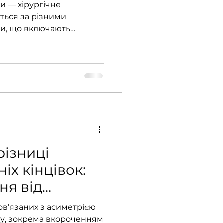
и — хірургічне
ться за різними
и, що включають
 захворювання, як
о від клінічної картини
одик: ампутацію стопи за
опаром та Пироговим.
 собою анатомічним
акож складністю
цієнт потребуватиме
 нашої технології ми
нн
різниці
х кінцівок:
ня від
ов’язаних з асиметрією
ту, зокрема вкороченням