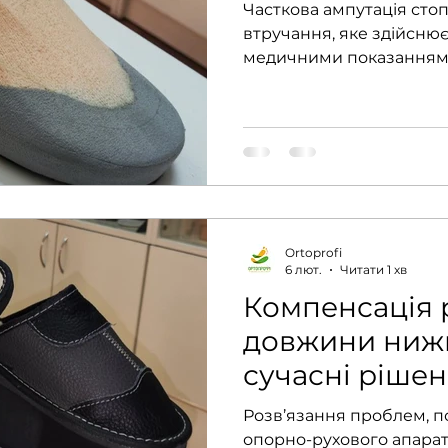
Часткова ампутація стоп
втручання, яке здійснює
медичними показанням
травми, інфекції та такі
цукровий діабет. Залежн
застосовують кілька мет
Шарпом, Лісфранком, Ш
Вони відрізняються між
рівнем проведення, а т
протезування, якого па
після лікування. У межах
Ortoprofi
6 лют.
Читати 1 хв
пропонуємо виготовле
Компенсація 
довжини нижні
сучасні рішен
«Ортопрофі»
Розв’язання проблем, п
опорно-рухового апара