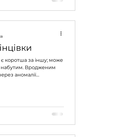
хв
інцівки
а є коротша за іншу; може
і набутим. Вродженим
ерез аномалії