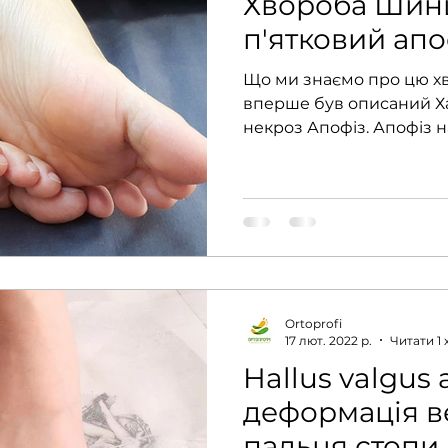
Хвороба Шин
п'ятковий апо
Що ми знаємо про цю х
вперше був описаний Ха
некроз Апофіз. Апофіз н
в осіб...
Ortoprofi
17 лют. 2022 р.
Читати 1 
Hallus valgus
деформація в
пальця стопи.