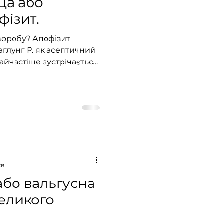
ца або
фізит.
воробу? Апофізит
глунг Р. як асептичний
айчастіше зустрічається
хв
 або вальгусна
еликого