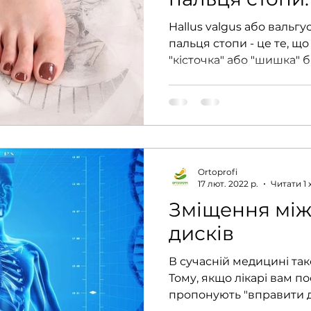
Hallus valgus або вальг
пальця стопи - це те, щ
"кісточка" або "шишка" б
Ortoprofi
17 лют. 2022 р.
Читати 1 
Зміщення мі
дисків
В сучасній медицині тако
Тому, якщо лікарі вам по
пропонують "вправити дис