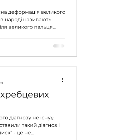
усна деформація великого
о в народі називають
іля великого пальця...
хв
жхребцевих
го діагнозу не існує.
ставили такий діагноз і
к" - це не...