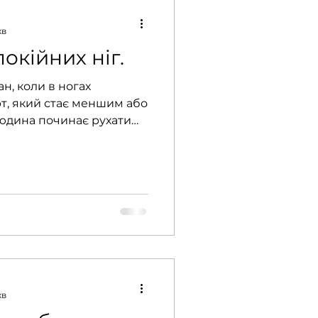
хв
окійних ніг.
н, коли в ногах
т, який стає меншим або
людина починає рухати
хв