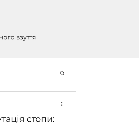
Я
ного взуття
тація стопи: