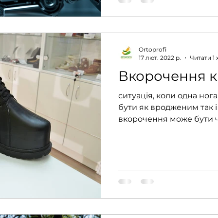
Ortoprofi
17 лют. 2022 р.
Читати 1 
Вкорочення к
ситуація, коли одна ног
бути як вродженим так 
вкорочення може бути ч
розвитку,...