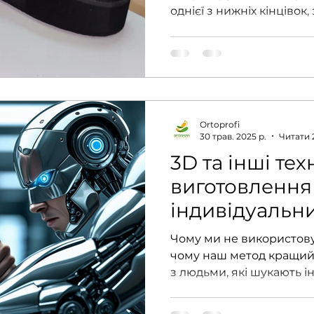
однієї з нижніх кінцівок,
правильним підбором с
ортопедичного взуття. 
ефективно компенсуват
кінцівок, зменшити нав
хребет і покращити якіс
становить 1,5–2 см, а в 
Ortoprofi
см, проблему зазвичай 
30 трав. 2025 р.
Читати 
допомогою індивідуальн
3D та інші тех
виготовлення
індивідуальн
ортопедичних 
Чому ми не використову
варто знати п
чому наш метод кращий
з людьми, які шукають і
замовленням
ортопедичні...