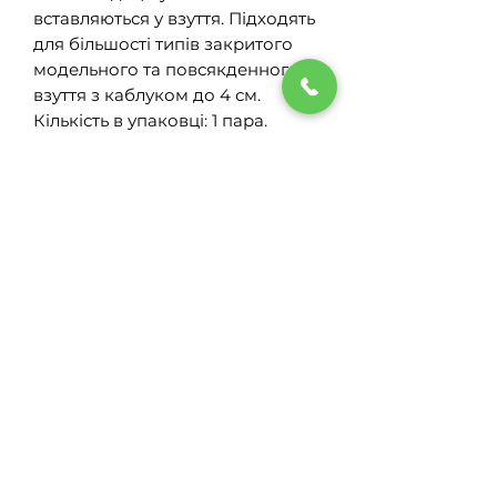
вставляються у взуття. Підходять
для більшості типів закритого
модельного та повсякденного
взуття з каблуком до 4 см.
Кількість в упаковці: 1 пара.
Виробник: "Волсмарт" ТМ
FootCare.
Термін експлуатації: 6 місяців.
Таблиця розмірів
Розмір
Довжина, см
Показання для
застосування:
35
23,0
- профілактика та корекція
36
23,5
поздовжньої та поперечної