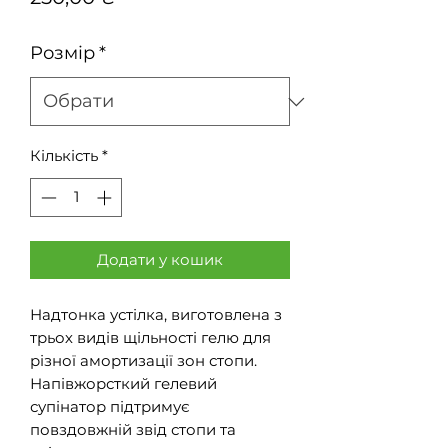
Розмір
*
Кількість
*
Додати у кошик
Надтонка устілка, виготовлена з
трьох видів щільності гелю для
різної амортизації зон стопи.
Напівжорсткий гелевий
супінатор підтримує
повздовжній звід стопи та