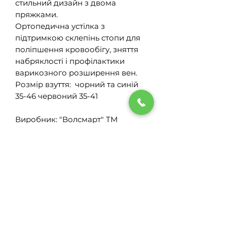
стильний дизайн з двома
пряжками.
Ортопедична устілка з
підтримкою склепінь стопи для
поліпшення кровообігу, зняття
набряклості і профілактики
варикозного розширення вен.
Розмір взуття: чорний та синій
35-46 червоний 35-41
Виробник: "Волсмарт" ТМ
FootCare.
Показання для
застосування:
- профілактика і лікування
варикозного розширення вен;
- профілактика і лікування
+38 (067) 729 66 89