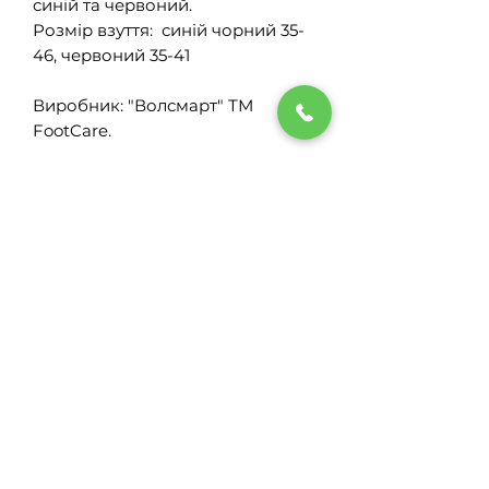
синій та червоний.
Розмір взуття: синій чорний 35-
46, червоний 35-41
Виробник: "Волсмарт" ТМ
FootCare.
Показання до
застосування:
втома ніг;
набряклість ніг;
підвищене навантаження на
+38 (067) 729 66 89
ноги;
+38 (097) 205 55 43
варикоз (варикозне
+38 (095) 795 26 65
розширення вен, венозна
сіточка і павутинка);
ortoprofi.ua@gmail.com
плоскостопість; вальгусна
деформація («шишка» /